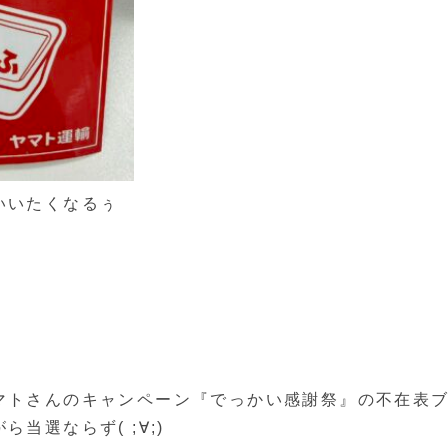
いいたくなるぅ
マトさんのキャンペーン『でっかい感謝祭』の不在表
当選ならず( ;∀;)