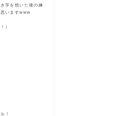
焼き芋を焼いた後の練
思いますwww
！！）
ール！