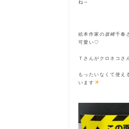
ね～
絵本作家の
坂崎
千春
可愛い♡
Ｔさんがクロネコさ
もったいなくて使え
います