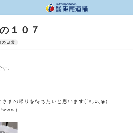
の１０７
輸の日常
です。
さまの帰りを待ちたいと思います(´◉◞౪◟◉)
www）