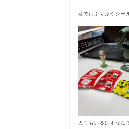
巷ではぷくぷくシー
カニもいるはずなん