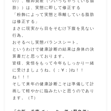
の）、棚卸資産（ついっちゃっている脂
肪））は、実態に即して修正する
「粉飾によって実態と乖離している脂肪
は修正する」
まさに現実から目をそむけ下腹を見ない
行為。
おそるべし実態バランスシート。
というわけで健康診断の結果は身体の決
算書だと思っております。
皆様、覚悟をもって今年もしっかり一緒
に受けましょうね。( ；∀；)ね！！
ね！！！
そして来年の健康診断こそは準備して計
画して軽やかに臨みたいと思うのであり
ます。（T）