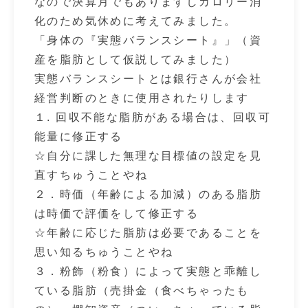
なので決算月でもありますしカロリー消
化のため気休めに考えてみました。
「身体の『実態バランスシート』」（資
産を脂肪として仮説してみました）
実態バランスシートとは銀行さんが会社
経営判断のときに使用されたりします
１. 回収不能な脂肪がある場合は、回収可
能量に修正する
☆自分に課した無理な目標値の設定を見
直すちゅうことやね
２．時価（年齢による加減）のある脂肪
は時価で評価をして修正する
☆年齢に応じた脂肪は必要であることを
思い知るちゅうことやね
３．粉飾（粉食）によって実態と乖離し
ている脂肪（売掛金（食べちゃったも