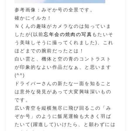
参考画像：みぞか号の全景です。
確かにイルカ！
Ｎくんの趣味がカメラなのは知っていま
したが(以前
忘年会の焼肉の写真
もたいそ
う美味しそうに撮ってくれました)、これ
ほどまでの腕前だったとは！
白い雲と、機体と空の青のコントラスト
が印象的なよい作品だなぁ、と思います
(^^)
ドライバーさんの新たな一面を知ること
は意外な発見があって大変興味深いもの
です。
広い青空を縦横無尽に飛び回るこの「み
ぞか号」のように飯尾運輸も大きく羽ば
たいて(躍進して)いけたら、と願わずには