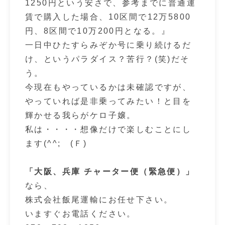
1250円という安さで、参考までに普通運
賃で購入した場合、10区間で12万5800
円、8区間で10万200円となる。』
一日中ひたすらみぞか号に乗り続けるだ
け、というパラダイス？苦行？(笑)だそ
う。
今現在もやっているかは未確認ですが、
やっていれば是非乗ってみたい！と目を
輝かせる我らがケロ子嬢。
私は・・・・想像だけで楽しむことにし
ます(^^; (Ｆ)
「大阪、兵庫 チャーター便（緊急便）」
なら、
株式会社飯尾運輸にお任せ下さい。
いますぐお電話ください。