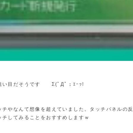
い目だそうです Σ(ﾟДﾟ；ｴｰｯ!
ッチやなんて想像を超えていました。タッチパネルの
ッチしてみることをおすすめしますｗ