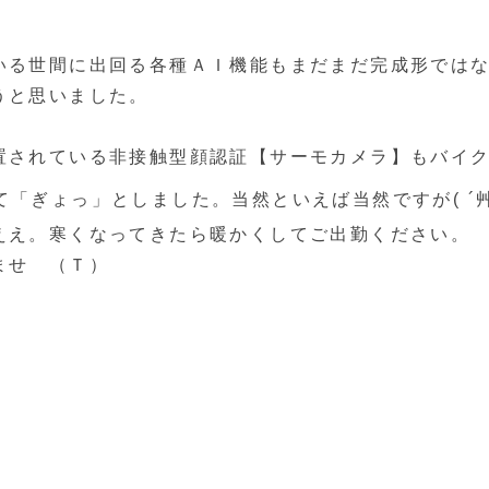
いる世間に出回る各種ＡＩ機能もまだまだ完成形では
うと思いました。
置されている非接触型顔認証【サーモカメラ】もバイ
て「ぎょっ」としました。当然といえば当然ですが( ´
ええ。寒くなってきたら暖かくしてご出勤ください。
ませ （Ｔ）