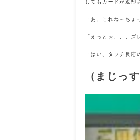
してもカードが返却
「あ、これね～ちょ
「えっとぉ、、、ズ
「はい、タッチ反応
（まじっす