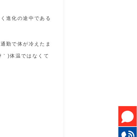
なく進化の途中である
ク通勤で体が冷えたま
艸｀)体温ではなくて