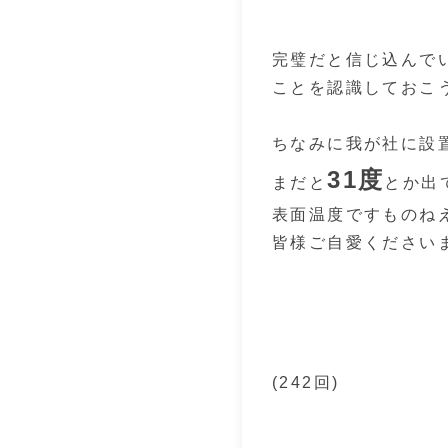
完璧だと信じ込んで
ことを認識しておこ
ちなみに我が社に設
31度
まだと
とか出
表面温度ですものね
皆様ご自愛ください
(242回)