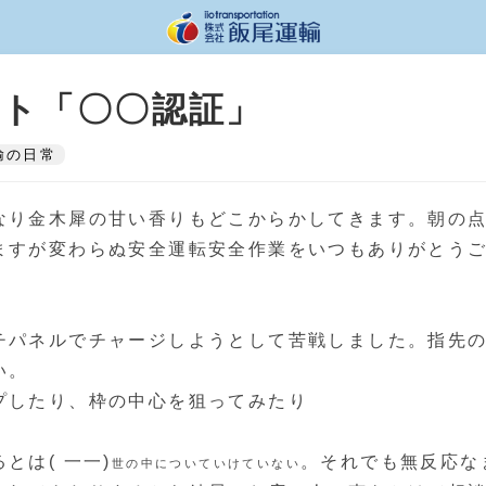
ト「〇〇認証」
輸の日常
なり金木犀の甘い香りもどこからかしてきます。朝の
ますが変わらぬ安全運転安全作業をいつもありがとう
チパネルでチャージしようとして苦戦しました。指先
い。
プしたり、枠の中心を狙ってみたり
とは( 一一)
。それでも無反応な
世の中についていけていない